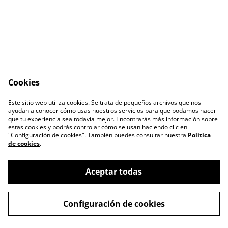
Cookies
Este sitio web utiliza cookies. Se trata de pequeños archivos que nos
Términos legales
Política de Privacidad
ayudan a conocer cómo usas nuestros servicios para que podamos hacer
Política de cookies
Contacto
que tu experiencia sea todavía mejor. Encontrarás más información sobre
estas cookies y podrás controlar cómo se usan haciendo clic en
"Configuración de cookies". También puedes consultar nuestra
Política
de cookies
.
Aceptar todas
©
2026
JACUAÇU - La pava negra
Configuración de cookies
powered by