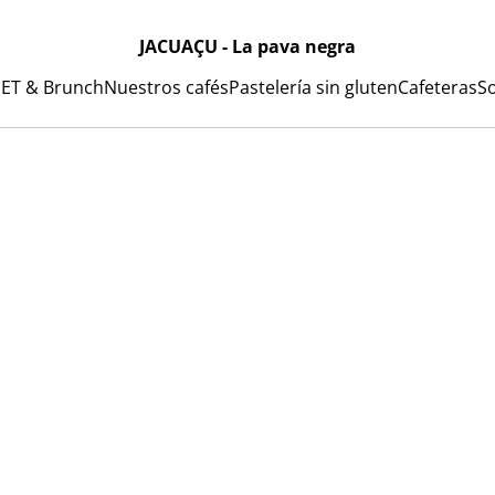
JACUAÇU - La pava negra
ET & Brunch
Nuestros cafés
Pastelería sin gluten
Cafeteras
S