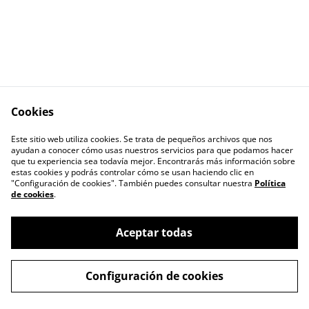
Cookies
Este sitio web utiliza cookies. Se trata de pequeños archivos que nos
Términos legales
Política de Privacidad
ayudan a conocer cómo usas nuestros servicios para que podamos hacer
Política de cookies
Contacto
que tu experiencia sea todavía mejor. Encontrarás más información sobre
estas cookies y podrás controlar cómo se usan haciendo clic en
"Configuración de cookies". También puedes consultar nuestra
Política
de cookies
.
Aceptar todas
©
2026
JACUAÇU - La pava negra
Configuración de cookies
powered by