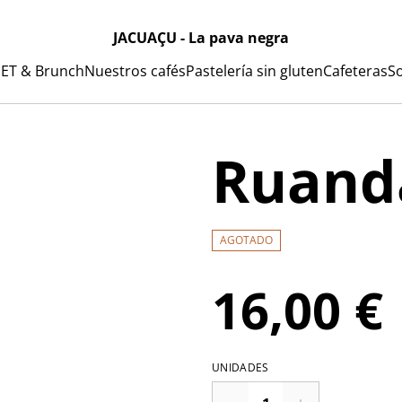
JACUAÇU - La pava negra
ET & Brunch
Nuestros cafés
Pastelería sin gluten
Cafeteras
S
Ruand
AGOTADO
16,00 €
UNIDADES