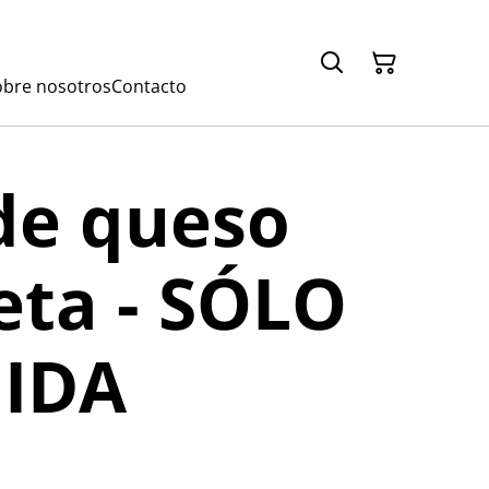
obre nosotros
Contacto
de queso
ta - SÓLO
IDA