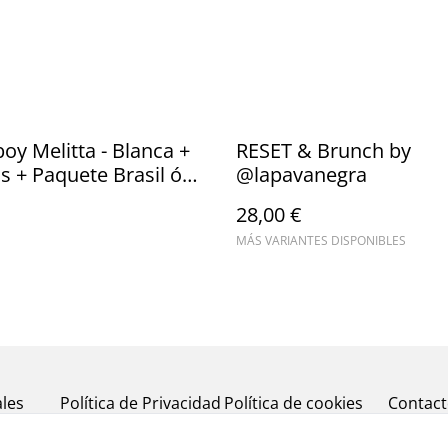
y Melitta - Blanca +
RESET & Brunch by
os + Paquete Brasil ó
@lapavanegra
gua
28,00 €
MÁS VARIANTES DISPONIBLES
les
Política de Privacidad
Política de cookies
Contac