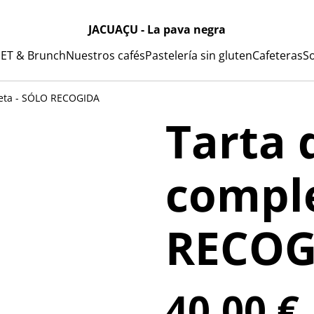
JACUAÇU - La pava negra
ET & Brunch
Nuestros cafés
Pastelería sin gluten
Cafeteras
S
leta - SÓLO RECOGIDA
Tarta 
comple
RECOG
40,00 €