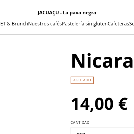
JACUAÇU - La pava negra
ET & Brunch
Nuestros cafés
Pastelería sin gluten
Cafeteras
S
Nicar
AGOTADO
14,00 €
CANTIDAD