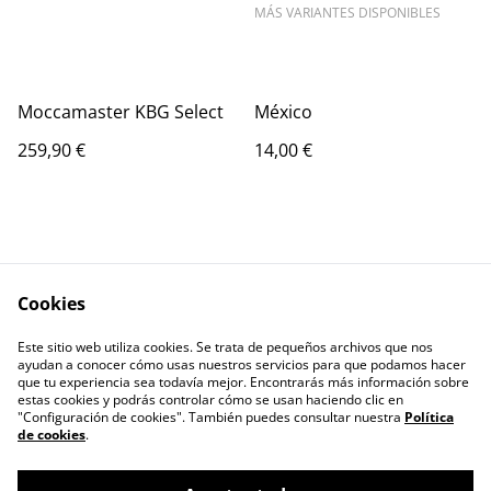
MÁS VARIANTES DISPONIBLES
Moccamaster KBG Select
México
259,90 €
14,00 €
Cookies
Este sitio web utiliza cookies. Se trata de pequeños archivos que nos
Términos legales
Política de Privacidad
ayudan a conocer cómo usas nuestros servicios para que podamos hacer
Política de cookies
Contacto
que tu experiencia sea todavía mejor. Encontrarás más información sobre
estas cookies y podrás controlar cómo se usan haciendo clic en
"Configuración de cookies". También puedes consultar nuestra
Política
de cookies
.