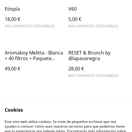
Etiopía
V60
18,00 €
5,00 €
MÁS VARIANTES DISPONIBLES
MÁS VARIANTES DISPONIBLES
Aromaboy Melitta - Blanca
RESET & Brunch by
+ 40 filtros + Paquete
@lapavanegra
Brasil ó Nicaragua
49,00 €
28,00 €
MÁS VARIANTES DISPONIBLES
Cookies
Este sitio web utiliza cookies. Se trata de pequeños archivos que nos
Términos legales
Política de Privacidad
ayudan a conocer cómo usas nuestros servicios para que podamos hacer
Política de cookies
Contacto
que tu experiencia sea todavía mejor. Encontrarás más información sobre