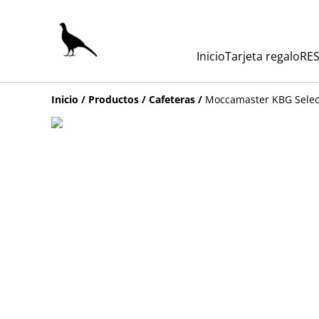
Inicio
Tarjeta regalo
RES
Inicio
/
Productos
/
Cafeteras
/
Moccamaster KBG Selec