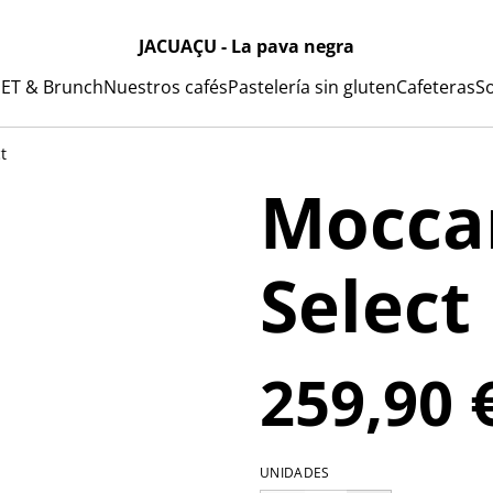
JACUAÇU - La pava negra
ET & Brunch
Nuestros cafés
Pastelería sin gluten
Cafeteras
S
t
Mocca
Select
259,90 
UNIDADES