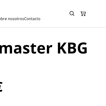
obre nosotros
Contacto
master KBG
€