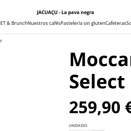
JACUAÇU - La pava negra
ET & Brunch
Nuestros cafés
Pastelería sin gluten
Cafeteras
S
t
Mocca
Select
259,90 
UNIDADES