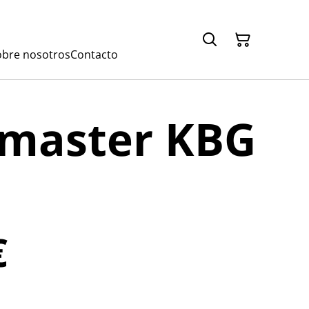
obre nosotros
Contacto
master KBG
€