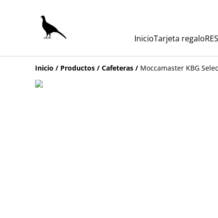
Inicio
Tarjeta regalo
RES
Inicio
/
Productos
/
Cafeteras
/
Moccamaster KBG Selec