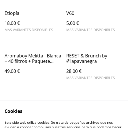
Etiopía
V60
18,00 €
5,00 €
MÁS VARIANTES DISPONIBLES
MÁS VARIANTES DISPONIBLES
Aromaboy Melitta - Blanca
RESET & Brunch by
+ 40 filtros + Paquete
@lapavanegra
Brasil ó Nicaragua
49,00 €
28,00 €
MÁS VARIANTES DISPONIBLES
Cookies
Este sitio web utiliza cookies. Se trata de pequeños archivos que nos
Términos legales
Política de Privacidad
ayudan a conocer cómo usas nuestros servicios para que podamos hacer